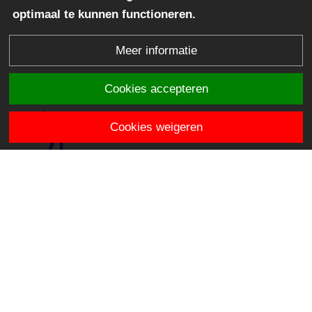
optimaal te kunnen functioneren.
Meer informatie
Cookies accepteren
Cookies weigeren
Obs De Achtsprong
Stromenlaan 128-a
3448 CH Woerden
directie.deachtsprong@stichtingklasse.nl