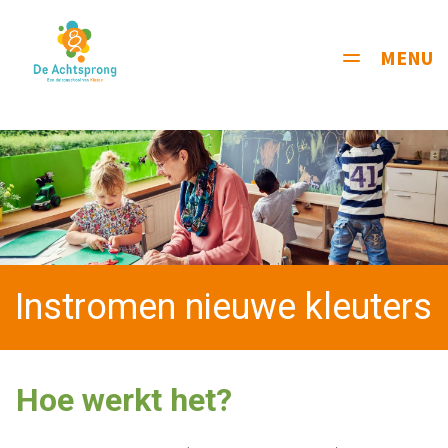
MENU
Toggle
navigati
Instromen nieuwe kleuters
Hoe werkt het?